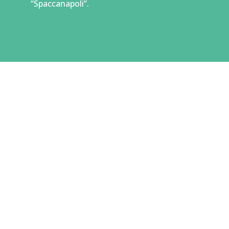
“Spaccanapoli”.
CONTATTACI
Ti piacciono le nostre
strutture?
Prenota ora una
camera!