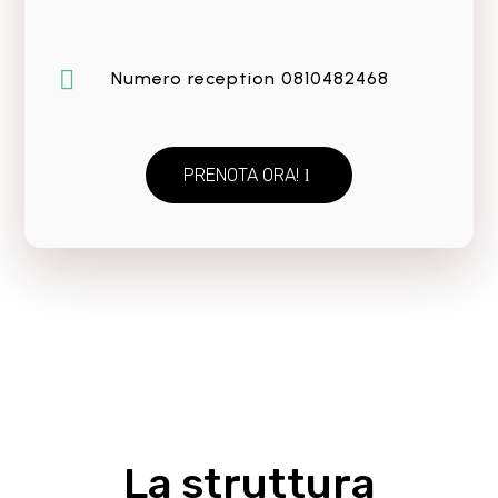

Numero reception 0810482468
PRENOTA ORA!
La struttura