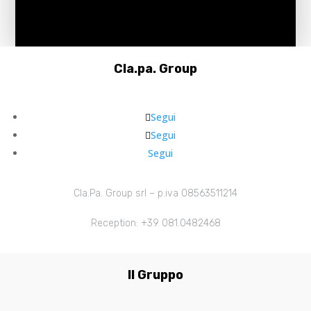
Cla.pa. Group
Segui
Segui
Segui
Cla.Pa. Group srl – p.iva 08563511214
Reception: +39 081.0482468
Il Gruppo