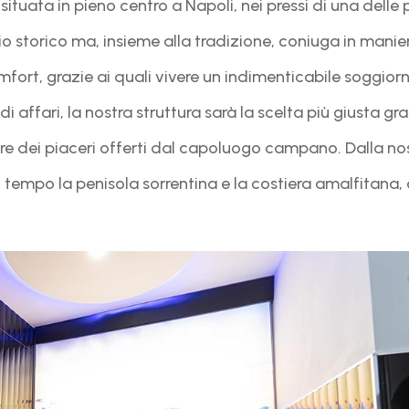
ituata in pieno centro a Napoli, nei pressi di una delle p
icio storico ma, insieme alla tradizione, coniuga in man
mfort, grazie ai quali vivere un indimenticabile soggiorn
i affari, la nostra struttura sarà la scelta più giusta gr
e dei piaceri offerti dal capoluogo campano. Dalla nost
tempo la penisola sorrentina e la costiera amalfitana, c